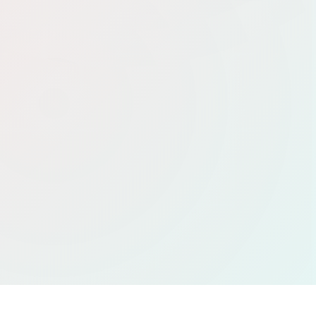
СонгОнлайн (SongOnline.ru)